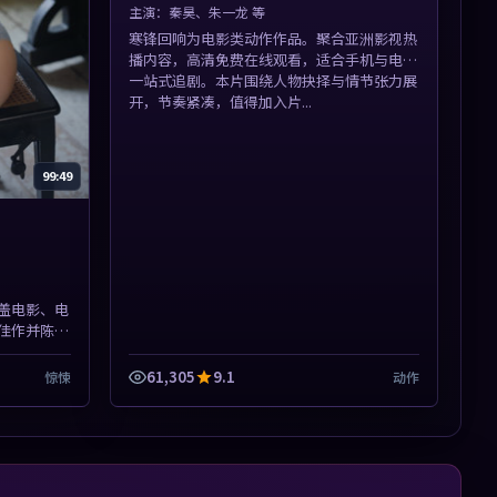
主演：
秦昊、朱一龙 等
寒锋回响为电影类动作作品。聚合亚洲影视热
播内容，高清免费在线观看，适合手机与电脑
一站式追剧。本片围绕人物抉择与情节张力展
开，节奏紧凑，值得加入片...
99:49
盖电影、电
佳作并陈，
与情节张力
61,305
9.1
惊悚
动作