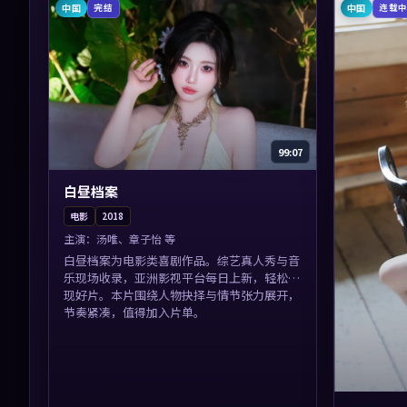
中国
中国
完结
连载
99:07
白昼档案
电影
2018
主演：
汤唯、章子怡 等
白昼档案为电影类喜剧作品。综艺真人秀与音
乐现场收录，亚洲影视平台每日上新，轻松发
现好片。本片围绕人物抉择与情节张力展开，
节奏紧凑，值得加入片单。