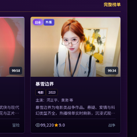
完整榜单
日本
热播
99:58
99:34
暴雪边界
电影
2023
主演：
河正宇、黄渤 等
武侠与现代
暴雪边界为电影类战争作品。悬疑、爱情与科
花与正片同
幻类型齐全，热播榜单实时刷新，沉浸式观影
张力展开，
体验。本片围绕人物抉择与情节张力展开，节
奏紧凑，值得加入片单。
99,220
9.0
冒险
战争