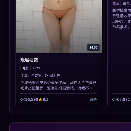
主演：
谭卓
断桥档案
乐现场收
现好片。
节奏紧凑
99:32
危城档案
电影
2023
主演：
全智贤、赵丽颖 等
危城档案为电影类战争作品。动作大片与喜剧
短片搭配推荐，亚洲影视高清站，流畅不卡
顿。本片围绕人物抉择与情节张力展开，节奏
紧凑，值得加入片单。
96,590
9.3
62,872
战争