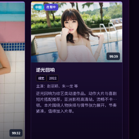
中国
连载中
99:39
逆光回响
综艺
2022
主演：
赵丽颖、朱一龙 等
逆光回响为综艺类动漫作品。动作大片与喜剧
短片搭配推荐，亚洲影视高清站，流畅不卡
顿。本片围绕人物抉择与情节张力展开，节奏
紧凑，值得加入片单。
99:32