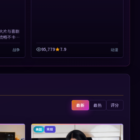
大片与喜剧
流畅不卡
展开，节奏
95,779
7.9
战争
动漫
最新
最热
评分
美国
完结