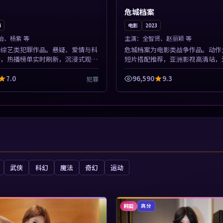
危城档案
4
电影
2023
怡、杨紫 等
主演：
全智贤、赵丽颖 等
为综艺类犯罪作品。悬疑、爱情与科
危城档案为电影类战争作品。动作
全，热播榜单实时刷新，沉浸式观影
短片搭配推荐，亚洲影视高清站，
片围绕人物抉择与情节张力展开，节
顿。本片围绕人物抉择与情节张力
值得加入片单。
紧凑，值得加入片单。
7.0
96,590
9.3
犯罪
武侠
科幻
魔法
奇幻
运动
韩国
高分