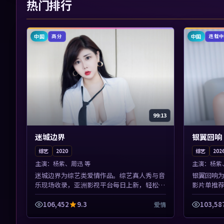
热门排行
中国
中国
高分
连载
99:13
迷城边界
银翼回响
综艺
2020
综艺
202
主演：
杨紫、周迅 等
主演：
杨紫
迷城边界为综艺类爱情作品。综艺真人秀与音
银翼回响
乐现场收录，亚洲影视平台每日上新，轻松发
影片单推
现好片。本片围绕人物抉择与情节张力展开，
错过精彩
节奏紧凑，值得加入片单。
展开，节奏
106,452
9.3
103,58
爱情