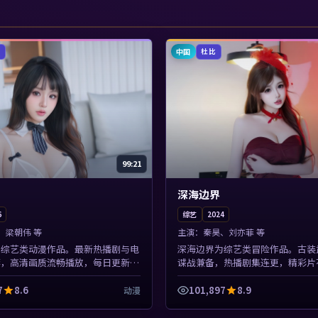
中国
中
杜比
99:21
深海边界
6
综艺
2024
、梁朝伟 等
主演：
秦昊、刘亦菲 等
为综艺类动漫作品。最新热播剧与电
深海边界为综艺类冒险作品。古装
荐，高清画质流畅播放，每日更新不
谍战兼备，热播剧集连更，精彩片
剧情。本片围绕人物抉择与情节张力
样清晰。本片围绕人物抉择与情节
紧凑，值得加入...
节奏紧凑，值得加入片单。
7
8.6
101,897
8.9
动漫