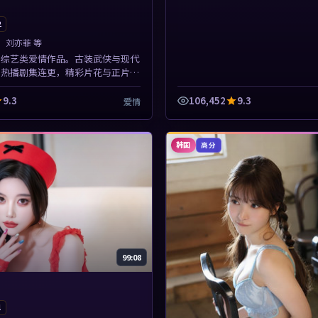
2
、刘亦菲 等
为综艺类爱情作品。古装武侠与现代
，热播剧集连更，精彩片花与正片同
本片围绕人物抉择与情节张力展开，
，值得加入片单。
9.3
106,452
9.3
爱情
韩国
高分
99:08
1