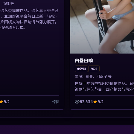
、汤唯 等
为综艺类惊悚作品。综艺真人秀与音
录，亚洲影视平台每日上新，轻松发
本片围绕人物抉择与情节张力展开，
，值得加入片单。
白昼回响
电视剧
2021
主演：
秦昊、河正宇 等
白昼回响为电视剧类惊悚作品。涵
视剧与综艺节目，国产精品与海外
免费在线点播。本片围绕人物抉择
展开，节奏紧凑，值得加入...
9.2
62,534
9.2
惊悚