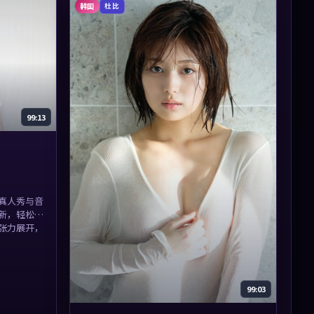
韩国
杜比
99:13
真人秀与音
新，轻松发
张力展开，
99:03