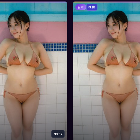
日本
杜比
99:32