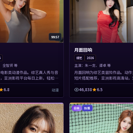
99:57
月面回响
6
综艺
2026
、全智贤 等
主演：
朱一龙、谭卓 等
为电影类动漫作品。综艺真人秀与音
月面回响为综艺类冒险作品。动作
录，亚洲影视平台每日上新，轻松发
短片搭配推荐，亚洲影视高清站，
本片围绕人物抉择与情节张力展开，
顿。本片围绕人物抉择与情节张力
，值得加入片单。
紧凑，值得加入片单。
6.8
46,838
6.5
动漫
日本
独播