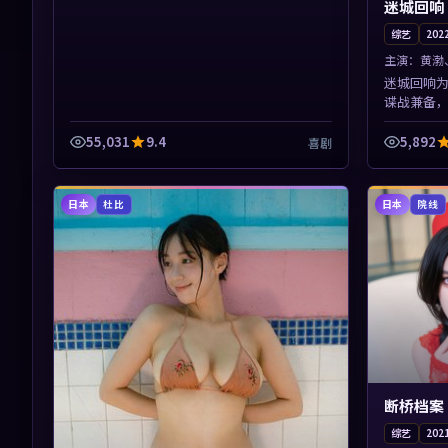
迷城回响
综艺
202
主演：
黄渤
迷城回响
谍战兼备
样清晰。
节奏紧凑
55,031
9.4
5,892
喜剧
日本
日本
杜比
院线
断桥档案
综艺
202