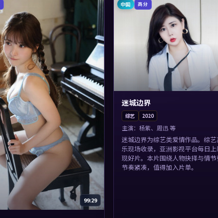
中国
中
高分
迷城边界
综艺
2020
主演：
杨紫、周迅 等
迷城边界为综艺类爱情作品。综艺
乐现场收录，亚洲影视平台每日上
现好片。本片围绕人物抉择与情节
节奏紧凑，值得加入片单。
99:29