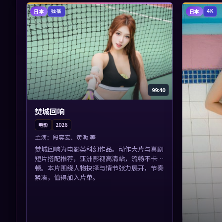
日本
日本
独播
4K
99:40
焚城回响
电影
2026
主演：
段奕宏、黄渤 等
焚城回响为电影类科幻作品。动作大片与喜剧
短片搭配推荐，亚洲影视高清站，流畅不卡
顿。本片围绕人物抉择与情节张力展开，节奏
紧凑，值得加入片单。