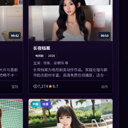
99:42
99:50
长夜档案
电视剧
2026
主演：
杨紫、梁朝伟 等
大片与喜剧
长夜档案为电视剧类动作作品。家庭伦理与都
流畅不卡
市励志题材丰富，高清免费在线播放，适合全
展开，节奏
年龄段观众。本片围绕人物抉择与情节张力展
开，节奏紧凑，值得加入片...
7,274
6.7
冒险
动作
中国
独播