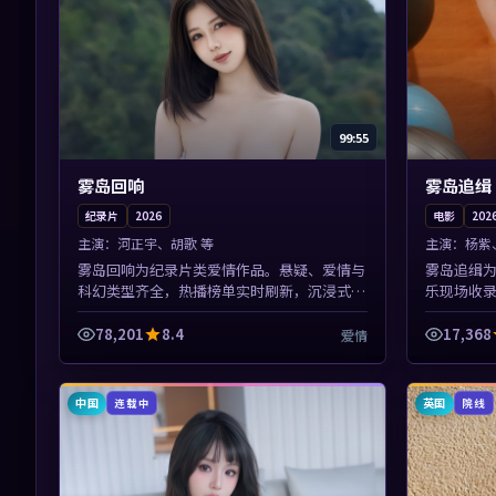
99:55
雾岛回响
雾岛追缉
纪录片
2026
电影
202
主演：
河正宇、胡歌 等
主演：
杨紫
雾岛回响为纪录片类爱情作品。悬疑、爱情与
雾岛追缉
科幻类型齐全，热播榜单实时刷新，沉浸式观
乐现场收
影体验。本片围绕人物抉择与情节张力展开，
现好片。
节奏紧凑，值得加入片单。
节奏紧凑
78,201
8.4
17,368
爱情
中国
英国
连载中
院线