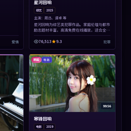
星河回响
综艺
2025
主演：
周迅、谭卓 等
星河回响为综艺类犯罪作品。家庭伦理与都市
励志题材丰富，高清免费在线播放，适合全年
龄段观众。本片围绕人物抉择与情节张力展
开，节奏紧凑，值得加入片单...
76,513
9.3
爱情
犯罪
韩国
杜比
99:56
寒锋回响
电影
2019