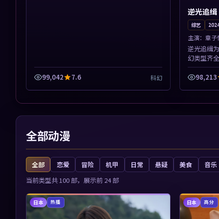
逆光追缉
综艺
202
主演：
章子
逆光追缉
幻类型齐
体验。本
奏紧凑，
99,042
7.6
98,213
科幻
全部动漫
全部
恋爱
冒险
机甲
日常
悬疑
美食
音乐
当前类型共
100
部，展示前
24
部
日本
日本
热播
高分