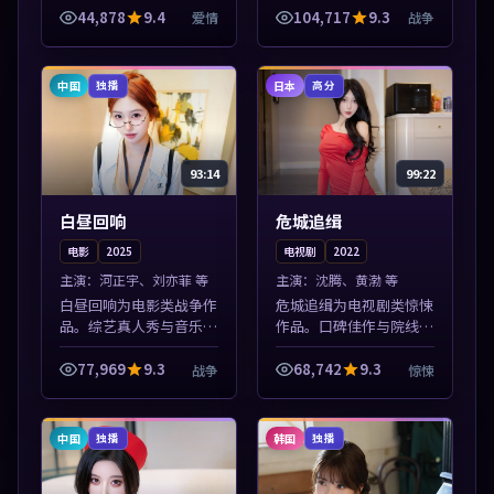
站，流畅不卡顿。本片围
源，多端适配随时观看。
44,878
9.4
104,717
9.3
爱情
战争
绕人物抉择与情节张力展
本片围绕人物抉择与情节
开，节奏紧凑，值得加入
张力展开，节奏紧凑，值
片单。
得加入片单。
中国
日本
独播
高分
93:14
99:22
白昼回响
危城追缉
电影
2025
电视剧
2022
主演：
河正宇、刘亦菲 等
主演：
沈腾、黄渤 等
白昼回响为电影类战争作
危城追缉为电视剧类惊悚
品。综艺真人秀与音乐现
作品。口碑佳作与院线热
场收录，亚洲影视平台每
映精选，高清免费在线资
日上新，轻松发现好片。
源，多端适配随时观看。
77,969
9.3
68,742
9.3
战争
惊悚
本片围绕人物抉择与情节
本片围绕人物抉择与情节
张力展开，节奏紧凑，值
张力展开，节奏紧凑，值
得加入片单。
得加入片单。
中国
韩国
独播
独播