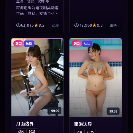
主演：
胡歌、沈腾 等
深海追缉为电视剧类动漫
作品。悬疑、爱情与科幻
类型齐全，热播榜单实时
刷新，沉浸式观影体验。
61,075
8.2
77,969
9.3
动漫
战争
本片围绕人物抉择与情节
张力展开，节奏紧凑，值
得加入片单。
韩国
韩国
独播
杜比
99:09
99:32
月面边界
南港边界
综艺
2025
动漫
2025