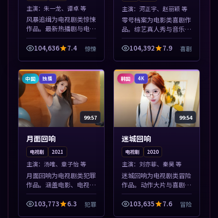
主演：
朱一龙、谭卓 等
主演：
河正宇、赵丽颖 等
风暴追缉为电视剧类惊悚
零号档案为电影类喜剧作
作品。最新热播剧与电影
品。综艺真人秀与音乐现
片单推荐，高清画质流畅
场收录，亚洲影视平台每
播放，每日更新不错过精
日上新，轻松发现好片。
104,636
7.4
104,392
7.9
惊悚
喜剧
彩剧情。本片围绕人物抉
本片围绕人物抉择与情节
择与情节张力展开，节奏
张力展开，节奏紧凑，值
紧凑，值得加...
得加入片单。
中国
韩国
独播
4K
99:57
99:54
月面回响
迷城回响
电视剧
2021
电视剧
2020
主演：
汤唯、章子怡 等
主演：
刘亦菲、秦昊 等
月面回响为电视剧类犯罪
迷城回响为电视剧类冒险
作品。涵盖电影、电视剧
作品。动作大片与喜剧短
与综艺节目，国产精品与
片搭配推荐，亚洲影视高
海外佳作并陈，免费在线
清站，流畅不卡顿。本片
103,773
6.3
103,635
7.6
犯罪
冒险
点播。本片围绕人物抉择
围绕人物抉择与情节张力