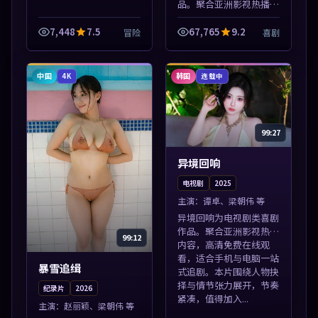
品。聚合亚洲影视热播内
容，高清免费在线观看，
适合手机与电脑一站式追
7,448
7.5
67,765
9.2
冒险
喜剧
剧。本片围绕人物抉择与
情节张力展开，节奏紧
凑，值得加入片...
中国
韩国
4K
连载中
99:27
异境回响
电视剧
2025
主演：
谭卓、梁朝伟 等
异境回响为电视剧类喜剧
作品。聚合亚洲影视热播
99:12
内容，高清免费在线观
看，适合手机与电脑一站
暴雪追缉
式追剧。本片围绕人物抉
择与情节张力展开，节奏
纪录片
2026
紧凑，值得加入...
主演：
赵丽颖、梁朝伟 等