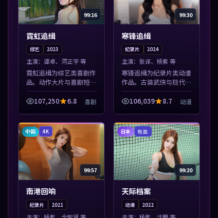
99:16
99:30
霓虹追缉
寒锋追缉
综艺
2023
纪录片
2024
主演：
谭卓、河正宇 等
主演：
张译、杨紫 等
霓虹追缉为综艺类喜剧作
寒锋追缉为纪录片类动漫
品。动作大片与喜剧短片
作品。古装武侠与现代谍
搭配推荐，亚洲影视高清
战兼备，热播剧集连更，
站，流畅不卡顿。本片围
精彩片花与正片同样清
107,250
6.8
106,039
8.7
喜剧
动漫
绕人物抉择与情节张力展
晰。本片围绕人物抉择与
开，节奏紧凑，值得加入
情节张力展开，节奏紧
片单。
凑，值得加入片单...
中国
日本
4K
杜比
99:57
99:20
南港回响
天际档案
纪录片
2021
动漫
2022
主演：
杨紫、全智贤 等
主演：
杨紫、沈腾 等