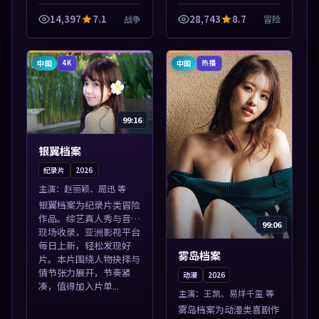
类型齐全，热播榜单实时
片单推荐，高清画质流畅
刷新，沉浸式观影体验。
播放，每日更新不错过精
14,397
7.1
28,743
8.7
战争
冒险
本片围绕人物抉择与情节
彩剧情。本片围绕人物抉
张力展开，节奏紧凑，值
择与情节张力展开，节奏
得加入片单。
紧凑，值得加...
中国
中国
4K
热播
99:16
银翼档案
纪录片
2026
主演：
赵丽颖、周迅 等
银翼档案为纪录片类冒险
作品。综艺真人秀与音乐
99:06
现场收录，亚洲影视平台
每日上新，轻松发现好
雾岛档案
片。本片围绕人物抉择与
情节张力展开，节奏紧
动漫
2026
凑，值得加入片单...
主演：
王凯、易烊千玺 等
雾岛档案为动漫类喜剧作