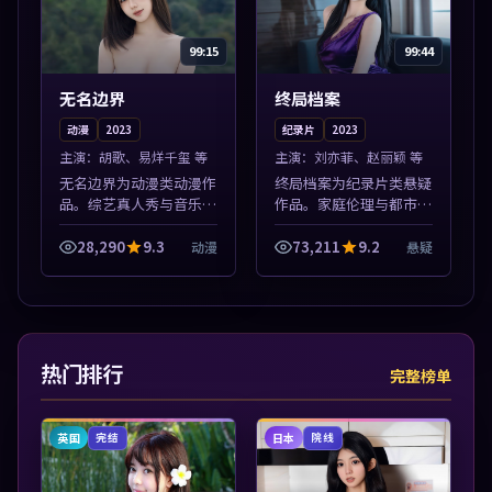
99:15
99:44
无名边界
终局档案
动漫
2023
纪录片
2023
主演：
胡歌、易烊千玺 等
主演：
刘亦菲、赵丽颖 等
无名边界为动漫类动漫作
终局档案为纪录片类悬疑
品。综艺真人秀与音乐现
作品。家庭伦理与都市励
场收录，亚洲影视平台每
志题材丰富，高清免费在
日上新，轻松发现好片。
线播放，适合全年龄段观
28,290
9.3
73,211
9.2
动漫
悬疑
本片围绕人物抉择与情节
众。本片围绕人物抉择与
张力展开，节奏紧凑，值
情节张力展开，节奏紧
得加入片单。
凑，值得加入片...
热门排行
完整榜单
英国
日本
完结
院线