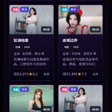
情节张力展开，节奏紧
择与情节张力展开，节奏
凑，值得加入片单...
紧凑，值得加...
韩国
英国
高分
高分
99:05
99:28
狂潮档案
迷城边界
动漫
2025
电影
2025
主演：
赵丽颖、周迅 等
主演：
刘亦菲、段奕宏 等
狂潮档案为动漫类悬疑作
迷城边界为电影类战争作
品。口碑佳作与院线热映
品。悬疑、爱情与科幻类
精选，高清免费在线资
型齐全，热播榜单实时刷
源，多端适配随时观看。
新，沉浸式观影体验。本
52,072
6.2
57,855
7.3
悬疑
战争
本片围绕人物抉择与情节
片围绕人物抉择与情节张
张力展开，节奏紧凑，值
力展开，节奏紧凑，值得
得加入片单。
加入片单。
英国
韩国
杜比
完结
99:00
99:05