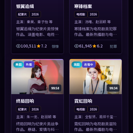
银翼追缉
寒锋档案
纪录片
2026
电视剧
2026
主演：
秦昊、章子怡 等
主演：
汤唯、赵丽颖 等
银翼追缉为纪录片类惊悚
寒锋档案为电视剧类犯罪
作品。涵盖电影、电视剧
作品。最新热播剧与电影
与综艺节目，国产精品与
片单推荐，高清画质流畅
海外佳作并陈，免费在线
播放，每日更新不错过精
100,511
7.2
61,945
6.2
惊悚
犯罪
点播。本片围绕人物抉择
彩剧情。本片围绕人物抉
与情节张力展开，节奏紧
择与情节张力展开，节奏
凑，值得加入...
紧凑，值得加...
美国
英国
热播
连载中
99:58
99:34
终局回响
霓虹回响
纪录片
2026
电视剧
2026
主演：
朱一龙、赵丽颖 等
主演：
全智贤、易烊千玺
等
终局回响为纪录片类战争
霓虹回响为电视剧类冒险
作品。悬疑、爱情与科幻
作品。最新热播剧与电影