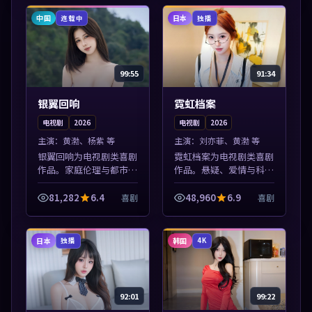
力展开，节奏紧凑，值得
情节张力展开，节奏紧
加入片单。
凑，值得加入片...
中国
日本
连载中
独播
99:55
91:34
银翼回响
霓虹档案
电视剧
2026
电视剧
2026
主演：
黄渤、杨紫 等
主演：
刘亦菲、黄渤 等
银翼回响为电视剧类喜剧
霓虹档案为电视剧类喜剧
作品。家庭伦理与都市励
作品。悬疑、爱情与科幻
志题材丰富，高清免费在
类型齐全，热播榜单实时
线播放，适合全年龄段观
刷新，沉浸式观影体验。
81,282
6.4
48,960
6.9
喜剧
喜剧
众。本片围绕人物抉择与
本片围绕人物抉择与情节
情节张力展开，节奏紧
张力展开，节奏紧凑，值
凑，值得加入片...
得加入片单。
日本
韩国
独播
4K
92:01
99:22