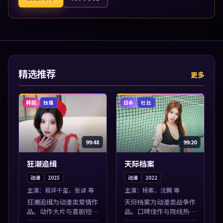
精选推荐
更多
韩国
日本
独播
杜比
99:48
99:20
狂潮追缉
天际档案
动漫
2025
动漫
2022
主演：
易烊千玺、张译 等
主演：
杨紫、沈腾 等
狂潮追缉为动漫类爱情作
天际档案为动漫类战争作
品。动作大片与喜剧短片
品。口碑佳作与院线热映
搭配推荐，亚洲影视高清
精选，高清免费在线资