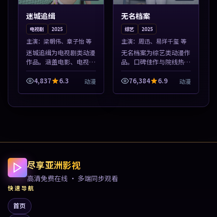
迷城追缉
无名档案
电视剧
2025
综艺
2025
主演：
梁朝伟、章子怡 等
主演：
周迅、易烊千玺 等
迷城追缉为电视剧类动漫
无名档案为综艺类动漫作
作品。涵盖电影、电视剧
品。口碑佳作与院线热映
与综艺节目，国产精品与
精选，高清免费在线资
海外佳作并陈，免费在线
源，多端适配随时观看。
4,837
6.3
76,384
6.9
动漫
动漫
点播。本片围绕人物抉择
本片围绕人物抉择与情节
与情节张力展开，节奏紧
张力展开，节奏紧凑，值
凑，值得加入...
得加入片单。
尽享亚洲影视
高清免费在线 · 多端同步观看
快速导航
首页