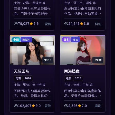
主演：
胡歌、雷佳音 等
主演：
河正宇、谭卓 等
深海边界为综艺类爱情作
危城档案为电视剧类科幻
品。口碑佳作与院线热映
作品。纪录片与动画板块
精选，高清免费在线资
同步更新，亚洲影视一站
源，多端适配随时观看。
式导览，支持关键词检索
79,027
8.6
84,848
8.6
爱情
科幻
本片围绕人物抉择与情节
片库。本片围绕人物抉择
张力展开，节奏紧凑，值
与情节张力展开，节奏紧
得加入片单。
凑，值得加入...
中国
日本
连载中
杜比
99:10
99:38
天际回响
南港档案
动漫
2026
电影
2026
主演：
张译、章子怡 等
主演：
汤唯、王凯 等
天际回响为动漫类冒险作
南港档案为电影类喜剧作
品。悬疑、爱情与科幻类
品。纪录片与动画板块同
型齐全，热播榜单实时刷
步更新，亚洲影视一站式
新，沉浸式观影体验。本
导览，支持关键词检索片
102,807
9.0
8,393
7.0
冒险
喜剧
片围绕人物抉择与情节张
库。本片围绕人物抉择与