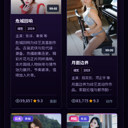
99:48
危城回响
综艺
2019
主演：
张译、秦昊 等
危城回响为综艺类喜剧作
品。古装武侠与现代谍战
99:09
兼备，热播剧集连更，精
彩片花与正片同样清晰。
月面边界
本片围绕人物抉择与情节
张力展开，节奏紧凑，值
综艺
2025
得加入片单。
主演：
段奕宏、河正宇 等
月面边界为综艺类动作作
品。家庭伦理与都市励志
题材丰富，高清免费在线
播放，适合全年龄段观
39,857
9.3
83,775
9.3
喜剧
动作
众。本片围绕人物抉择与
情节张力展开，节奏紧
凑，值得加入片单...
日本
韩国
完结
杜比