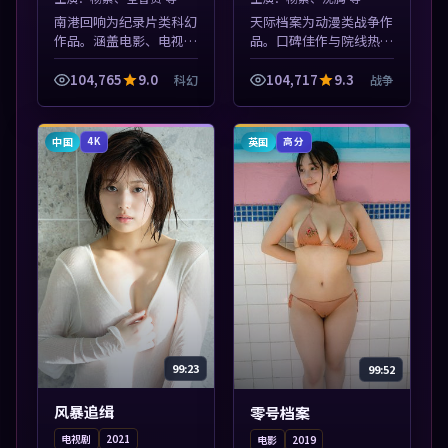
南港回响为纪录片类科幻
天际档案为动漫类战争作
作品。涵盖电影、电视剧
品。口碑佳作与院线热映
与综艺节目，国产精品与
精选，高清免费在线资
海外佳作并陈，免费在线
源，多端适配随时观看。
104,765
9.0
104,717
9.3
科幻
战争
点播。本片围绕人物抉择
本片围绕人物抉择与情节
与情节张力展开，节奏紧
张力展开，节奏紧凑，值
凑，值得加入...
得加入片单。
中国
英国
4K
高分
99:23
99:52
风暴追缉
零号档案
电视剧
2021
电影
2019