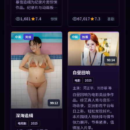
暴雪追缉为纪录片类惊悚
作品。纪录片与动画板块
同步更新，亚洲影视一站
式导览，支持关键词检索
1,681
7.4
67,017
7.3
惊悚
喜剧
片库。本片围绕人物抉择
与情节张力展开，节奏紧
凑，值得加入...
中国
中国
完结
独播
93:14
白昼回响
电影
2025
主演：
河正宇、刘亦菲 等
白昼回响为电影类战争作
品。综艺真人秀与音乐现
99:12
场收录，亚洲影视平台每
日上新，轻松发现好片。
深海追缉
本片围绕人物抉择与情节
张力展开，节奏紧凑，值
电视剧
2025
得加入片单。