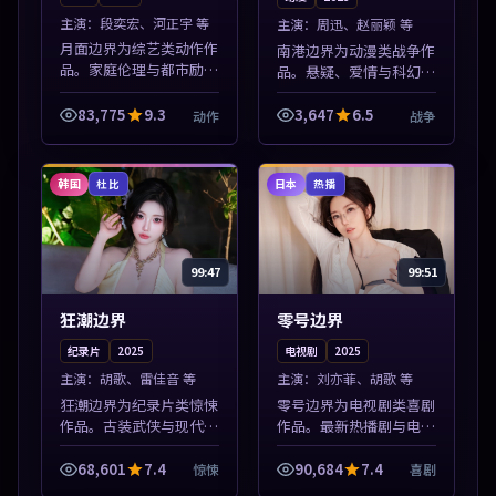
主演：
段奕宏、河正宇 等
主演：
周迅、赵丽颖 等
月面边界为综艺类动作作
南港边界为动漫类战争作
品。家庭伦理与都市励志
品。悬疑、爱情与科幻类
题材丰富，高清免费在线
型齐全，热播榜单实时刷
播放，适合全年龄段观
新，沉浸式观影体验。本
83,775
9.3
3,647
6.5
动作
战争
众。本片围绕人物抉择与
片围绕人物抉择与情节张
情节张力展开，节奏紧
力展开，节奏紧凑，值得
凑，值得加入片单...
加入片单。
韩国
日本
杜比
热播
99:47
99:51
狂潮边界
零号边界
纪录片
2025
电视剧
2025
主演：
胡歌、雷佳音 等
主演：
刘亦菲、胡歌 等
狂潮边界为纪录片类惊悚
零号边界为电视剧类喜剧
作品。古装武侠与现代谍
作品。最新热播剧与电影
战兼备，热播剧集连更，
片单推荐，高清画质流畅
精彩片花与正片同样清
播放，每日更新不错过精
68,601
7.4
90,684
7.4
惊悚
喜剧
晰。本片围绕人物抉择与
彩剧情。本片围绕人物抉