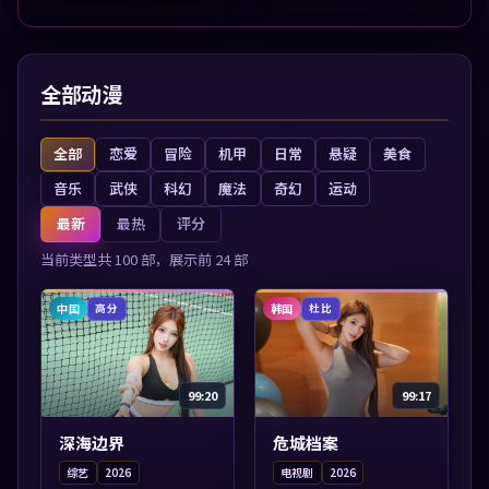
与情节张力展开，节奏紧
展开，节奏紧凑，值得加
凑，值得加入...
入片单。
全部动漫
全部
恋爱
冒险
机甲
日常
悬疑
美食
音乐
武侠
科幻
魔法
奇幻
运动
最新
最热
评分
当前类型共
100
部，展示前
24
部
中国
韩国
高分
杜比
99:20
99:17
深海边界
危城档案
综艺
2026
电视剧
2026